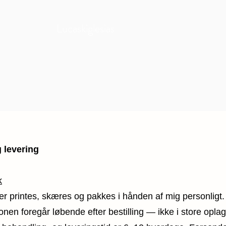
Lucaskiglesias
 levering
k
rer printes, skæres og pakkes i hånden af mig personligt.
onen foregår løbende efter bestilling — ikke i store opla