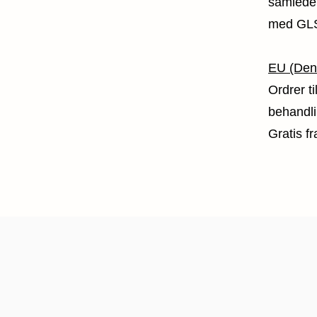
samlede 
med GLS,
EU (Den
Ordrer 
behandli
Gratis fr