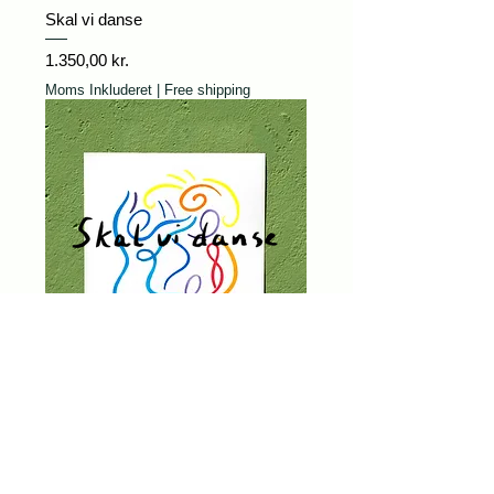
Skal vi danse
Pris
1.350,00 kr.
Moms Inkluderet
|
Free shipping
Du læser mine tanker