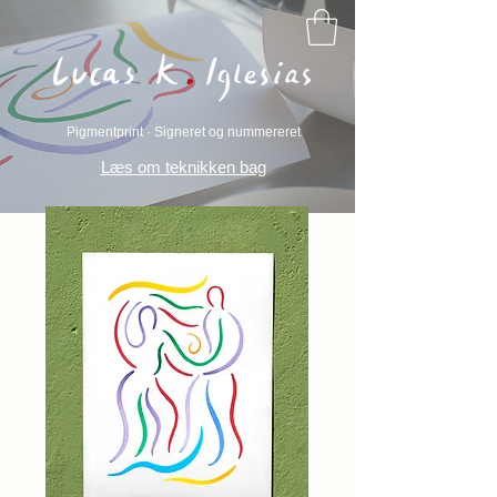
Pigmentprint · Signeret og nummereret
Læs om teknikken bag