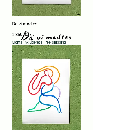
Da vi mødtes
Pris
1.350,00 kr.
Moms Inkluderet
|
Free shipping